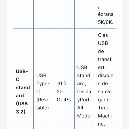
,
écrans
5K/6K.
Clés
USB
de
transf
USB
ert,
USB-
USB
stand
disque
C
Type-
10 à
ard,
s de
stand
C
20
Displa
sauve
ard
(Réver
Gbit/s
yPort
garde
(USB
sible)
Alt
Time
3.2)
Mode.
Machi
ne,