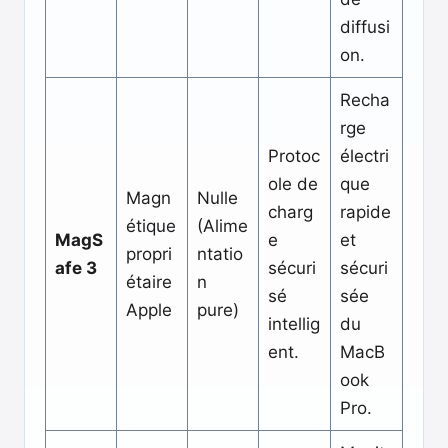
diffusi
on.
Recha
rge
Protoc
électri
ole de
que
Magn
Nulle
charg
rapide
étique
(Alime
MagS
e
et
propri
ntatio
afe 3
sécuri
sécuri
étaire
n
sé
sée
Apple
pure)
intellig
du
ent.
MacB
ook
Pro.