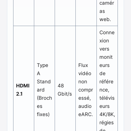
camér
as
web.
Conne
xion
vers
monit
Type
Flux
eurs
A
vidéo
de
Stand
non
référe
HDMI
48
ard
compr
nce,
2.1
Gbit/s
(Broch
essé,
télévis
es
audio
eurs
fixes)
eARC.
4K/8K,
régies
de