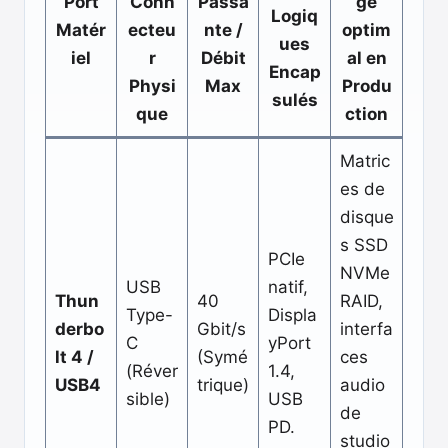
Port
Conn
Passa
ge
Logiq
Matér
ecteu
nte /
optim
ues
iel
r
Débit
al en
Encap
Physi
Max
Produ
sulés
que
ction
Matric
es de
disque
s SSD
PCIe
NVMe
USB
natif,
Thun
40
RAID,
Type-
Displa
derbo
Gbit/s
interfa
C
yPort
lt 4 /
(Symé
ces
(Réver
1.4,
USB4
trique)
audio
sible)
USB
de
PD.
studio