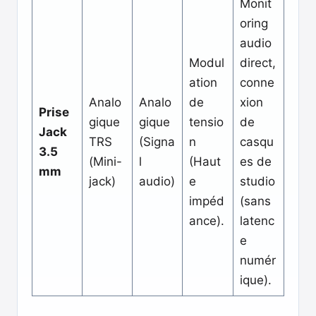
Monit
oring
audio
Modul
direct,
ation
conne
Analo
Analo
de
xion
Prise
gique
gique
tensio
de
Jack
TRS
(Signa
n
casqu
3.5
(Mini-
l
(Haut
es de
mm
jack)
audio)
e
studio
impéd
(sans
ance).
latenc
e
numér
ique).