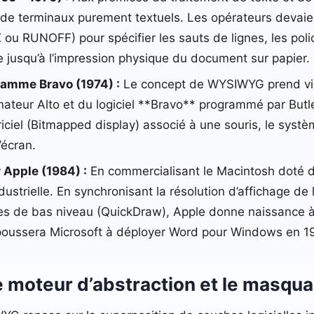
ein de terminaux purement textuels. Les opérateurs dev
 ou RUNOFF) pour spécifier les sauts de lignes, les pol
ble jusqu’à l’impression physique du document sur papier.
ramme Bravo (1974) :
Le concept de WYSIWYG prend vie
nateur Alto et du logiciel **Bravo** programmé par Butl
iciel (Bitmapped display) associé à une souris, le systè
’écran.
 Apple (1984) :
En commercialisant le Macintosh doté de
ustrielle. En synchronisant la résolution d’affichage de
ues de bas niveau (QuickDraw), Apple donne naissance à
i poussera Microsoft à déployer Word pour Windows en 1
le moteur d’abstraction et le masqu