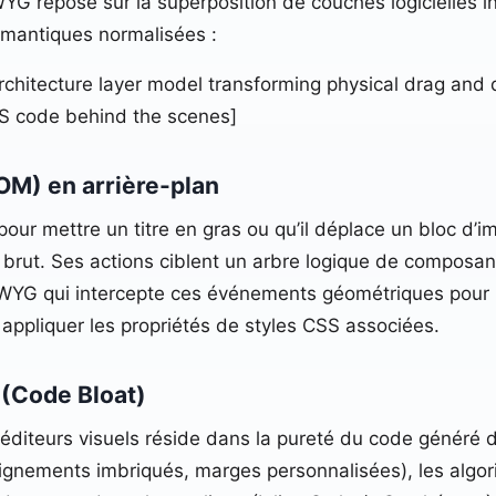
G repose sur la superposition de couches logicielles in
sémantiques normalisées :
itecture layer model transforming physical drag and d
 code behind the scenes]
OM) en arrière-plan
pour mettre un titre en gras ou qu’il déplace un bloc d’im
e brut. Ses actions ciblent un arbre logique de compos
YSIWYG qui intercepte ces événements géométriques pour
t appliquer les propriétés de styles CSS associées.
e (Code Bloat)
s éditeurs visuels réside dans la pureté du code généré
lignements imbriqués, marges personnalisées), les alg