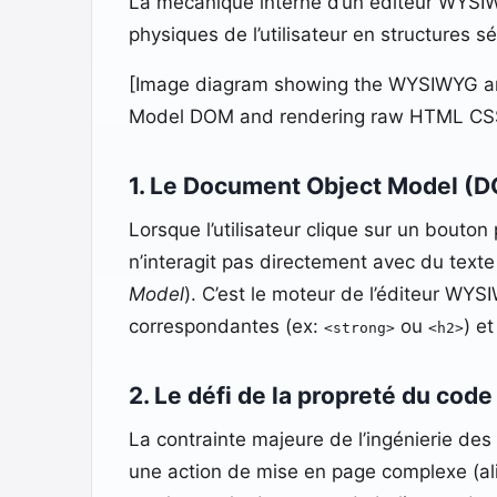
La mécanique interne d’un éditeur WYSIWY
physiques de l’utilisateur en structures 
[Image diagram showing the WYSIWYG arch
Model DOM and rendering raw HTML CSS
1. Le Document Object Model (D
Lorsque l’utilisateur clique sur un bouton 
n’interagit pas directement avec du text
Model
). C’est le moteur de l’éditeur W
correspondantes (ex:
ou
) e
<strong>
<h2>
2. Le défi de la propreté du cod
La contrainte majeure de l’ingénierie de
une action de mise en page complexe (a