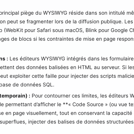
principal piège du WYSIWYG réside dans son intitulé 
ion peut se fragmenter lors de la diffusion publique. Le
(WebKit pour Safari sous macOS, Blink pour Google Chro
es de blocs si les contraintes de mise en page respon
ns :
Les éditeurs WYSIWYG intégrés dans les formulair
tent des données balisées en HTML au serveur. Si les fi
eut exploiter cette faille pour injecter des scripts malici
a base de données SQL.
temporain) :
Pour contourner ces limites, les éditeurs
 permettant d’afficher le **« Code Source » (ou vue tex
se en page visuellement, tout en conservant la capacité 
uperflues, injecter des balises de données structurées