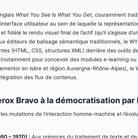
nglais
What You See Is What You Get
, couramment tradu
nterface utilisateur au sein de laquelle la représentat
t fidèle le rendu visuel final de l’actif (qu’il s’agisse
 aux éditeurs de balisage sémantique traditionnels, le
tes (HTML, CSS, structures XML) derrière des outils de 
 (notamment pour concevoir des modules e-learning ou 
mentor en Isère et région Auvergne-Rhône-Alpes), le W
ntégration des flux de contenus.
erox Bravo à la démocratisation par
 les mutations de l’interaction homme-machine et l’évol
60 – 1970) :
Aux prémices du traitement de texte et de