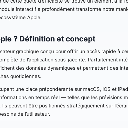
de cette quête d’efficacité se trouve un élément à la fo
ce module interactif a profondément transformé notre man
l’écosystème Apple.
ple ? Définition et concept
isateur graphique conçu pour offrir un accès rapide à ce
complète de l’application sous-jacente. Parfaitement int
ffichent des données dynamiques et permettent des inte
ches quotidiennes.
cupent une place prépondérante sur macOS, iOS et iPadO
nformations en temps réel — telles que les prévisions m
 Ils peuvent être positionnés stratégiquement sur l’écran
esoins de l’utilisateur.