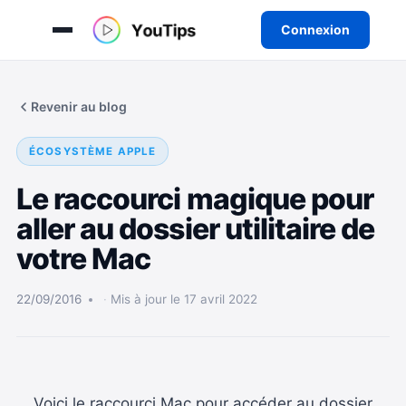
Connexion
Aller
au
Revenir au blog
contenu
ÉCOSYSTÈME APPLE
Le raccourci magique pour
aller au dossier utilitaire de
votre Mac
22/09/2016
Mis à jour le 17 avril 2022
Voici le raccourci Mac pour accéder au dossier