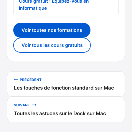
Cours gratuit : Équipez-vous en
informatique
Voir toutes nos formations
Voir tous les cours gratuits
Navigation
PRÉCÉDENT
Les touches de fonction standard sur Mac
de
l’article
SUIVANT
Toutes les astuces sur le Dock sur Mac