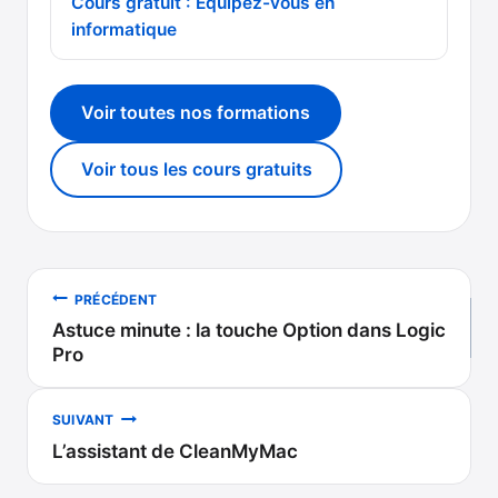
Cours gratuit : Équipez-vous en
informatique
Voir toutes nos formations
Voir tous les cours gratuits
Navigation
PRÉCÉDENT
Astuce minute : la touche Option dans Logic
de
Pro
l’article
SUIVANT
L’assistant de CleanMyMac