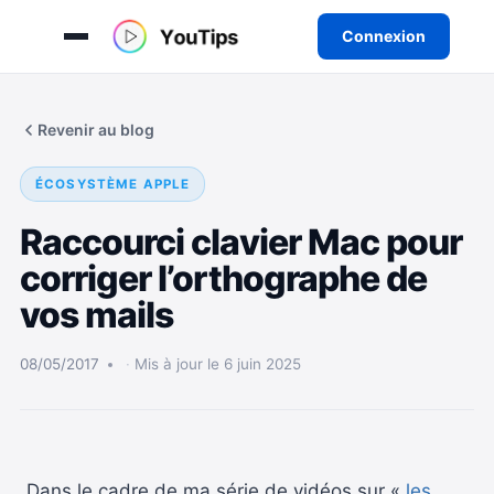
Connexion
Aller
au
Revenir au blog
contenu
ÉCOSYSTÈME APPLE
Raccourci clavier Mac pour
corriger l’orthographe de
vos mails
08/05/2017
Mis à jour le 6 juin 2025
Dans le cadre de ma série de vidéos sur «
les