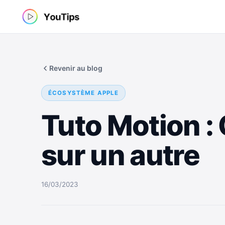
Aller
au
contenu
Revenir au blog
ÉCOSYSTÈME APPLE
Tuto Motion : 
sur un autre
16/03/2023