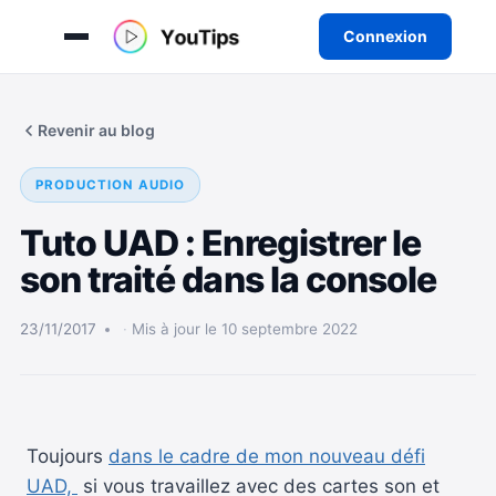
Connexion
Aller
au
Revenir au blog
contenu
PRODUCTION AUDIO
Tuto UAD : Enregistrer le
son traité dans la console
23/11/2017
Mis à jour le 10 septembre 2022
Toujours
dans le cadre de mon nouveau défi
UAD,
si vous travaillez avec des cartes son et