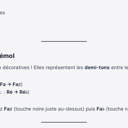
res
bémol
 décoratives ! Elles représentent les
demi-tons
entre l
Fa → Fa♯
)
. :
Ré → Ré♭
)
ez
Fa♯
(touche noire juste au-dessus) puis
Fa♭
(touche n