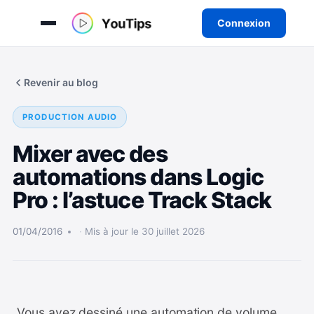
Connexion
Aller
au
Revenir au blog
contenu
PRODUCTION AUDIO
Mixer avec des
automations dans Logic
Pro : l’astuce Track Stack
01/04/2016
Mis à jour le 30 juillet 2026
Vous avez dessiné une automation de volume