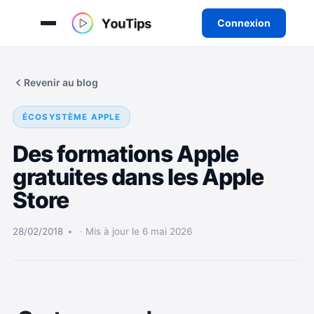
Connexion
Aller
au
Revenir au blog
contenu
ÉCOSYSTÈME APPLE
Des formations Apple
gratuites dans les Apple
Store
28/02/2018
Mis à jour le 6 mai 2026