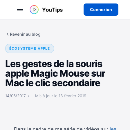
Connexion
Aller
au
Revenir au blog
contenu
ÉCOSYSTÈME APPLE
Les gestes de la souris
apple Magic Mouse sur
Mac le clic secondaire
14/06/2017
Mis à jour le 13 février 2019
Dans le cadre de ma série de vidéos sur
les