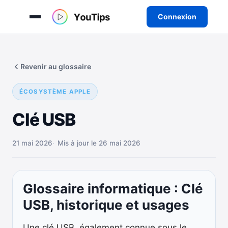
Connexion
Aller
au
Revenir au glossaire
contenu
ÉCOSYSTÈME APPLE
Clé USB
21 mai 2026
Mis à jour le 26 mai 2026
Glossaire informatique : Clé
USB, historique et usages
Une clé USB, également connue sous le