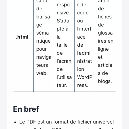
Code
ation
respo
r de
de
de
nsive.
code
balisa
fiches
S’ada
ou
ge
de
pte à
l’interf
séma
glossa
.html
la
ace
ntique
ires en
taille
de
pour
ligne
de
l’admi
naviga
et
l’écran
nistrat
teurs
article
de
ion
web.
s de
l’utilisa
WordP
blogs.
teur.
ress.
En bref
Le PDF est un format de fichier universel