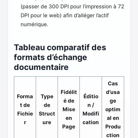
(passer de 300 DPI pour l’impression à 72
DPI pour le web) afin d’alléger l’actif
numérique.
Tableau comparatif des
formats d’échange
documentaire
Cas
Fidélit
d’usa
Forma
Type
Éditio
é de
ge
t de
de
n /
Mise
optim
Fichie
Struct
Modifi
en
al en
r
ure
cation
Page
Produ
ction