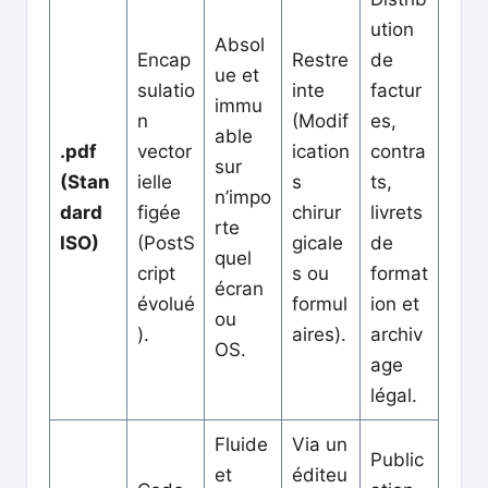
ution
Absol
Encap
Restre
de
ue et
sulatio
inte
factur
immu
n
(Modif
es,
able
.pdf
vector
ication
contra
sur
(Stan
ielle
s
ts,
n’impo
dard
figée
chirur
livrets
rte
ISO)
(PostS
gicale
de
quel
cript
s ou
format
écran
évolué
formul
ion et
ou
).
aires).
archiv
OS.
age
légal.
Fluide
Via un
Public
et
éditeu