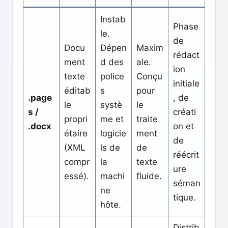
Instab
Phase
le.
de
Docu
Dépen
Maxim
rédact
ment
d des
ale.
ion
texte
police
Conçu
initiale
éditab
s
pour
.page
, de
le
systè
le
s /
créati
propri
me et
traite
.docx
on et
étaire
logicie
ment
de
(XML
ls de
de
réécrit
compr
la
texte
ure
essé).
machi
fluide.
séman
ne
tique.
hôte.
Distrib