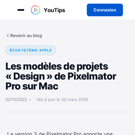
Connexion
Aller
au
Revenir au blog
contenu
ÉCOSYSTÈME APPLE
Les modèles de projets
« Design » de Pixelmator
Pro sur Mac
02/10/2022
Mis à jour le 30 mars 2026
La version 3 de Pixelmator Pro apporte une