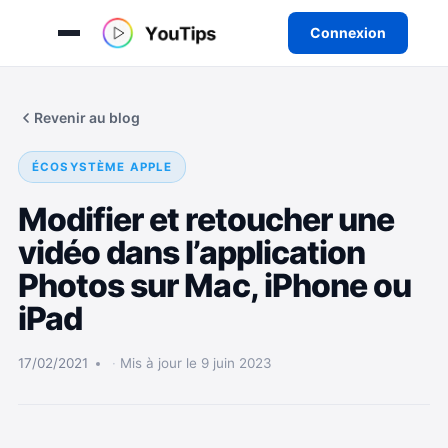
Connexion
Aller
au
Revenir au blog
contenu
ÉCOSYSTÈME APPLE
Modifier et retoucher une
vidéo dans l’application
Photos sur Mac, iPhone ou
iPad
17/02/2021
Mis à jour le 9 juin 2023