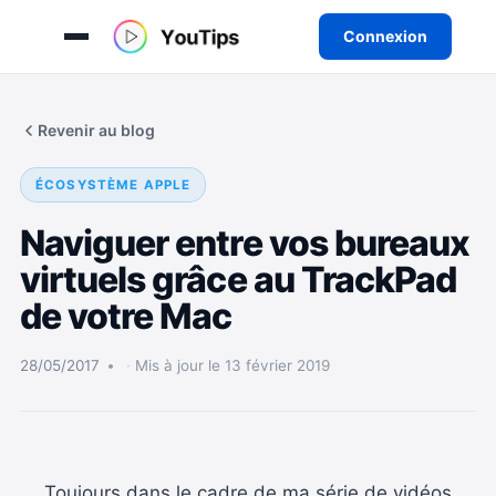
Connexion
Aller
au
Revenir au blog
contenu
ÉCOSYSTÈME APPLE
Naviguer entre vos bureaux
virtuels grâce au TrackPad
de votre Mac
28/05/2017
Mis à jour le 13 février 2019
Toujours dans le cadre de ma série de vidéos