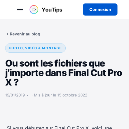
Connexion
Aller
au
Revenir au blog
contenu
PHOTO, VIDÉO & MONTAGE
Ou sont les fichiers que
j’importe dans Final Cut Pro
X ?
19/01/2019
Mis à jour le 15 octobre 2022
Si vous débutez sur Final Cut Pro X, voici une