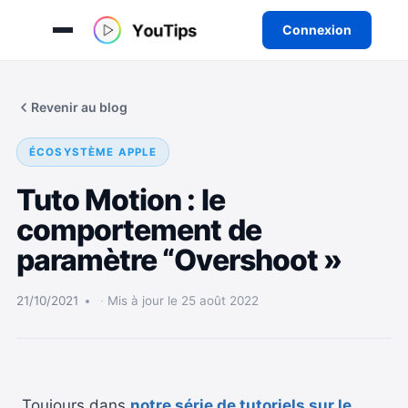
Connexion
Aller
au
Revenir au blog
contenu
ÉCOSYSTÈME APPLE
Tuto Motion : le
comportement de
paramètre “Overshoot »
21/10/2021
Mis à jour le 25 août 2022
Toujours dans
notre série de tutoriels sur le