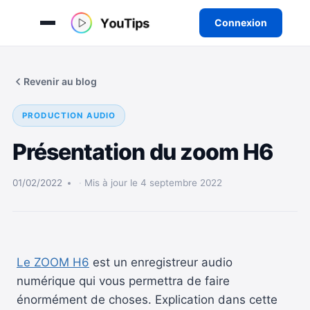
Connexion
Aller
au
Revenir au blog
contenu
PRODUCTION AUDIO
Présentation du zoom H6
01/02/2022
Mis à jour le 4 septembre 2022
Le ZOOM H6
est un enregistreur audio
numérique qui vous permettra de faire
énormément de choses. E
xplication dans cette