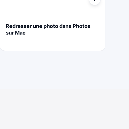
Redresser une photo dans Photos
St
sur Mac
Cr