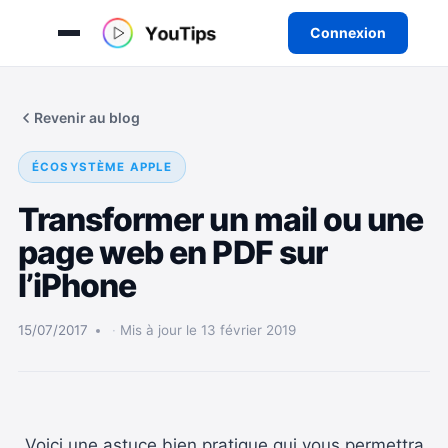
Connexion
Aller
au
Revenir au blog
contenu
ÉCOSYSTÈME APPLE
Transformer un mail ou une
page web en PDF sur
l’iPhone
15/07/2017
Mis à jour le 13 février 2019
Voici une astuce bien pratique qui vous permettra