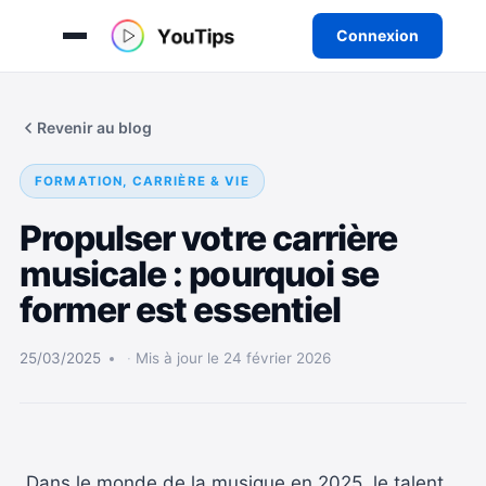
Connexion
Aller
au
Revenir au blog
contenu
FORMATION, CARRIÈRE & VIE
Propulser votre carrière
musicale : pourquoi se
former est essentiel
25/03/2025
Mis à jour le 24 février 2026
Dans le monde de la musique en 2025, le talent