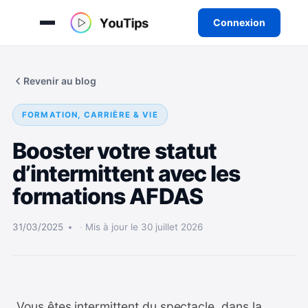
Connexion
Aller
au
Revenir au blog
contenu
FORMATION, CARRIÈRE & VIE
Booster votre statut
d’intermittent avec les
formations AFDAS
31/03/2025
Mis à jour le 30 juillet 2026
Vous êtes intermittent du spectacle, dans la