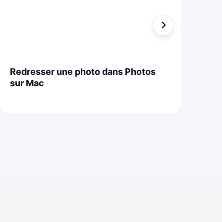
Redresser une photo dans Photos
St
sur Mac
Cr