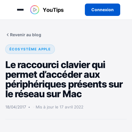
Connexion
Aller
au
Revenir au blog
contenu
ÉCOSYSTÈME APPLE
Le raccourci clavier qui
permet d’accéder aux
périphériques présents sur
le réseau sur Mac
18/04/2017
Mis à jour le 17 avril 2022