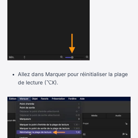
Allez dans Marquer pour réinitialiser la plage
de lecture (⌥X).