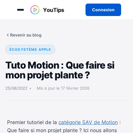
Connexion
Aller
au
Revenir au blog
contenu
ÉCOSYSTÈME APPLE
Tuto Motion : Que faire si
mon projet plante ?
25/08/2022
Mis à jour le 17 février 2026
Premier tutoriel de la
catégorie SAV de Motion
:
Que faire si mon projet plante ? Ici nous allons