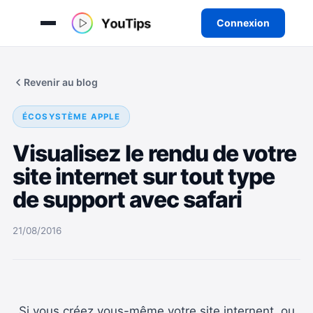
Connexion
Aller
au
Revenir au blog
contenu
ÉCOSYSTÈME APPLE
Visualisez le rendu de votre
site internet sur tout type
de support avec safari
21/08/2016
Si vous créez vous-même votre site internent, ou