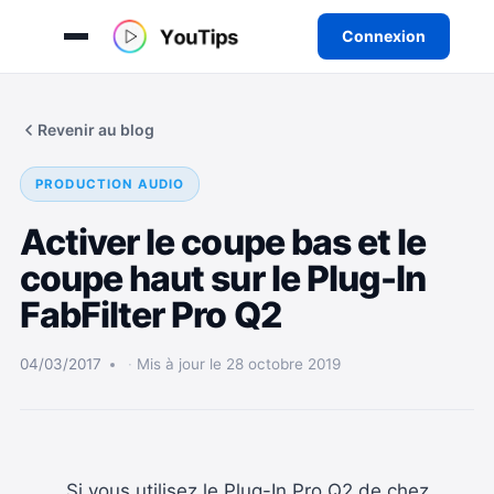
Connexion
Aller
au
Revenir au blog
contenu
PRODUCTION AUDIO
Activer le coupe bas et le
coupe haut sur le Plug-In
FabFilter Pro Q2
04/03/2017
Mis à jour le 28 octobre 2019
Si vous utilisez le Plug-In Pro Q2 de chez