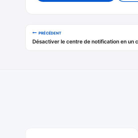
Navigation
PRÉCÉDENT
Désactiver le centre de notification en un c
de
l’article