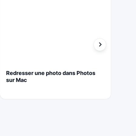
Redresser une photo dans Photos
St
sur Mac
Cr