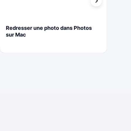
Redresser une photo dans Photos
St
sur Mac
Cr