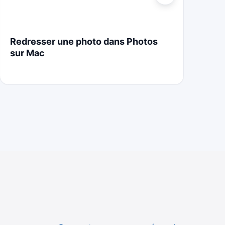
Redresser une photo dans Photos
St
sur Mac
Cr