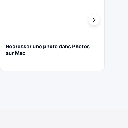
Redresser une photo dans Photos
St
sur Mac
Cr