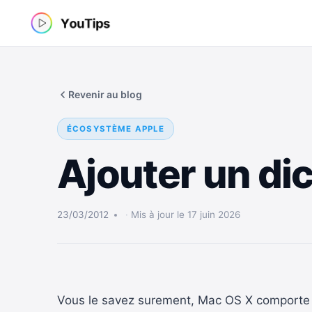
Aller
au
contenu
Revenir au blog
ÉCOSYSTÈME APPLE
Ajouter un dic
23/03/2012
Mis à jour le 17 juin 2026
Vous le savez surement, Mac OS X comporte une