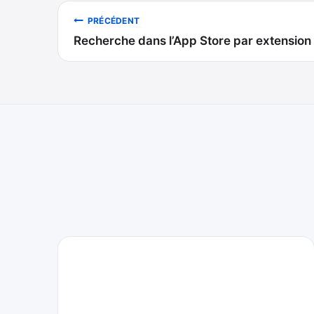
Navigation
PRÉCÉDENT
Recherche dans l’App Store par extension
de
l’article