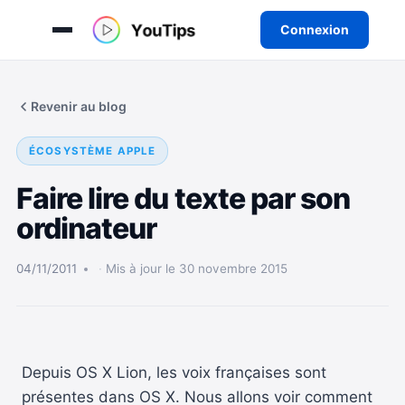
Connexion
Aller
au
Revenir au blog
contenu
ÉCOSYSTÈME APPLE
Faire lire du texte par son
ordinateur
04/11/2011
Mis à jour le 30 novembre 2015
Depuis OS X Lion, les voix françaises sont
présentes dans OS X. Nous allons voir comment