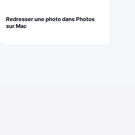
Redresser une photo dans Photos
St
sur Mac
Cr