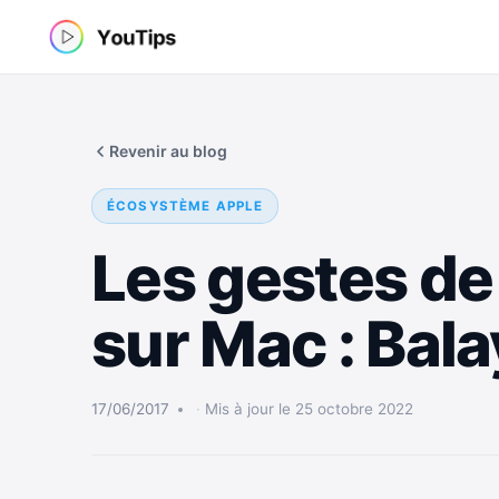
Aller
au
contenu
Revenir au blog
ÉCOSYSTÈME APPLE
Les gestes de
sur Mac : Bala
17/06/2017
Mis à jour le 25 octobre 2022