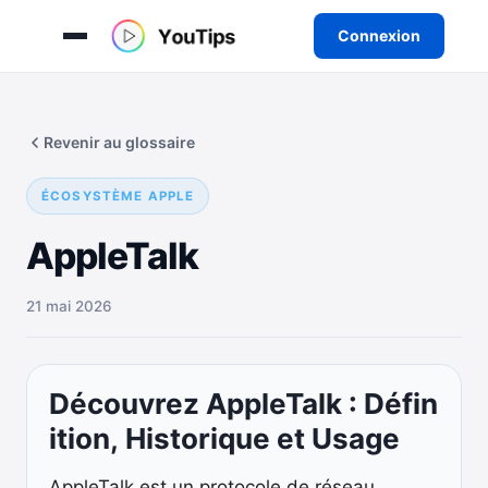
Connexion
Aller
au
Revenir au glossaire
contenu
ÉCOSYSTÈME APPLE
AppleTalk
21 mai 2026
Découvrez AppleTalk : Défin
ition, Historique et Usage
AppleTalk est un protocole de réseau