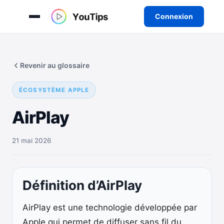
Connexion
Aller
au
Revenir au glossaire
contenu
ÉCOSYSTÈME APPLE
AirPlay
21 mai 2026
Définition d’AirPlay
AirPlay est une technologie développée par
Apple qui permet de diffuser sans fil du