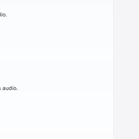
io.
s audio.