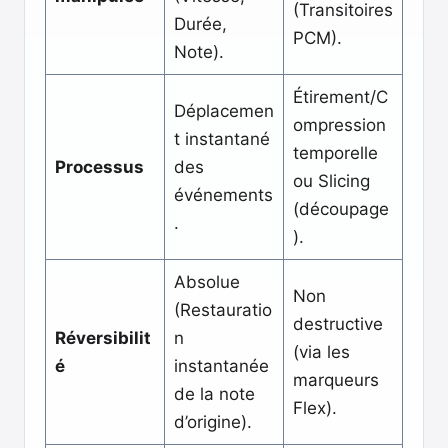
(Transitoires
Durée,
PCM).
Note).
Étirement/C
Déplacemen
ompression
t instantané
temporelle
Processus
des
ou Slicing
événements
(découpage
.
).
Absolue
Non
(Restauratio
destructive
Réversibilit
n
(via les
é
instantanée
marqueurs
de la note
Flex).
d’origine).