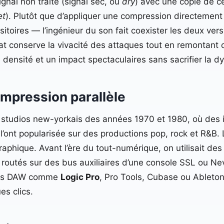
gnal non traité (signal sec, ou
dry
) avec une copie de 
et
). Plutôt que d’appliquer une compression directement 
sitoires — l’ingénieur du son fait coexister les deux ver
tat conserve la vivacité des attaques tout en remontant 
e densité et un impact spectaculaires sans sacrifier la 
compression parallèle
s studios new-yorkais des années 1970 et 1980, où des
’ont popularisée sur des productions pop, rock et R&B
graphique. Avant l’ère du tout-numérique, on utilisait 
 routés sur des bus auxiliaires d’une console SSL ou Nev
 des DAW comme
Logic Pro
, Pro Tools, Cubase ou Ableton
es clics.