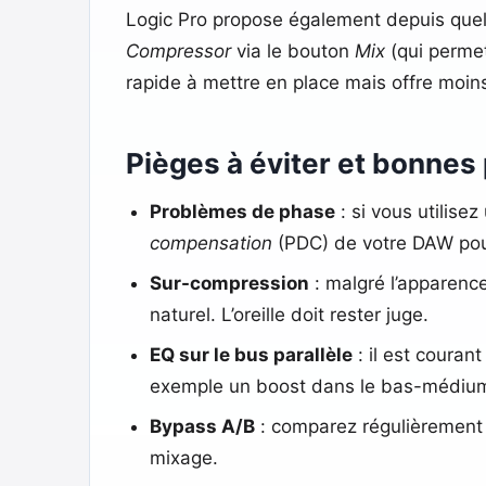
Logic Pro propose également depuis quel
Compressor
via le bouton
Mix
(qui permet
rapide à mettre en place mais offre moins d
Pièges à éviter et bonnes
Problèmes de phase
: si vous utilise
compensation
(PDC) de votre DAW pour 
Sur-compression
: malgré l’apparenc
naturel. L’oreille doit rester juge.
EQ sur le bus parallèle
: il est couran
exemple un boost dans le bas-médium 
Bypass A/B
: comparez régulièrement a
mixage.