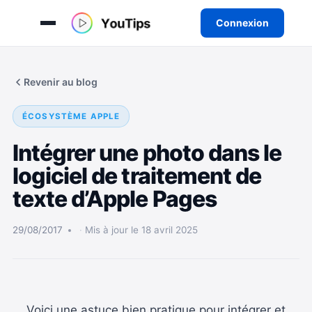
Connexion
Aller
au
Revenir au blog
contenu
ÉCOSYSTÈME APPLE
Intégrer une photo dans le
logiciel de traitement de
texte d’Apple Pages
29/08/2017
Mis à jour le 18 avril 2025
Voici une astuce bien pratique pour intégrer et