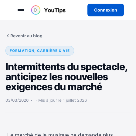
Connexion
Aller
au
Revenir au blog
contenu
FORMATION, CARRIÈRE & VIE
Intermittents du spectacle,
anticipez les nouvelles
exigences du marché
03/03/2026
Mis à jour le 1 juillet 2026
Le marché de la musique ne demande plus