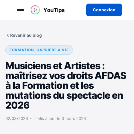
Connexion
Aller
au
Revenir au blog
contenu
FORMATION, CARRIÈRE & VIE
Musiciens et Artistes :
maîtrisez vos droits AFDAS
à la Formation et les
mutations du spectacle en
2026
02/03/2026
Mis à jour le 3 mars 2026