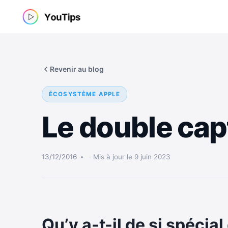
Aller
au
contenu
Revenir au blog
ÉCOSYSTÈME APPLE
Le double cap
13/12/2016
Mis à jour le 9 juin 2023
Qu’y a-t-il de si spécia