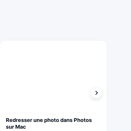
Redresser une photo dans Photos
St
sur Mac
Cr