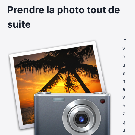
Prendre la photo tout de
suite
Ici
v
o
u
s
n’
a
v
e
z
q
u’