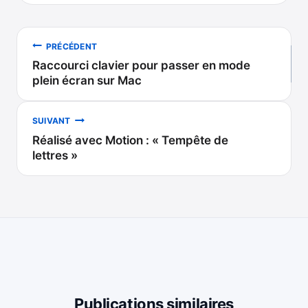
Navigation
PRÉCÉDENT
Raccourci clavier pour passer en mode
de
plein écran sur Mac
l’article
SUIVANT
Réalisé avec Motion : « Tempête de
lettres »
Publications similaires