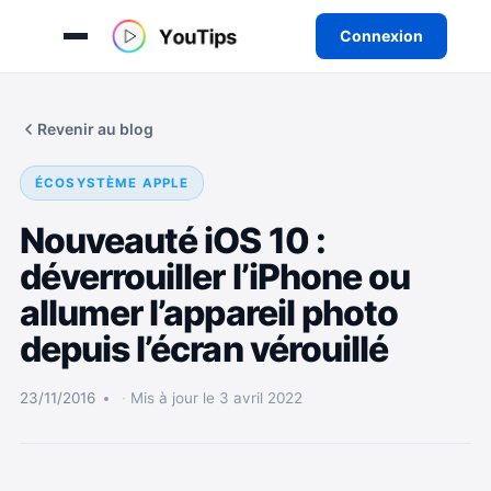
Connexion
Aller
au
Revenir au blog
contenu
ÉCOSYSTÈME APPLE
Nouveauté iOS 10 :
déverrouiller l’iPhone ou
allumer l’appareil photo
depuis l’écran vérouillé
23/11/2016
Mis à jour le 3 avril 2022