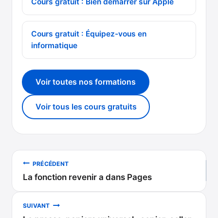
Cours gratuit : Bien démarrer sur Apple
Cours gratuit : Équipez-vous en
informatique
Voir toutes nos formations
Voir tous les cours gratuits
Navigation
PRÉCÉDENT
La fonction revenir a dans Pages
de
l’article
SUIVANT