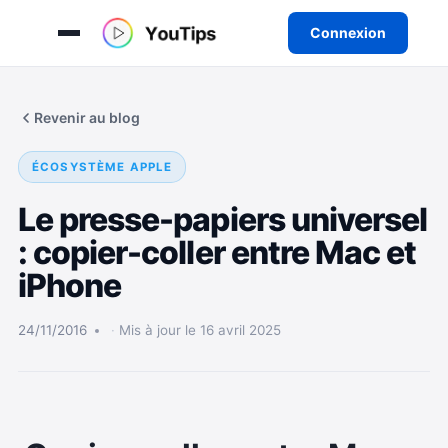
Connexion
Aller
au
Revenir au blog
contenu
ÉCOSYSTÈME APPLE
Le presse-papiers universel
: copier-coller entre Mac et
iPhone
24/11/2016
Mis à jour le 16 avril 2025