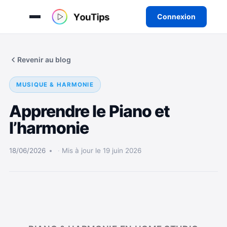
Connexion
Aller
au
Revenir au blog
contenu
MUSIQUE & HARMONIE
Apprendre le Piano et
l’harmonie
18/06/2026
Mis à jour le 19 juin 2026